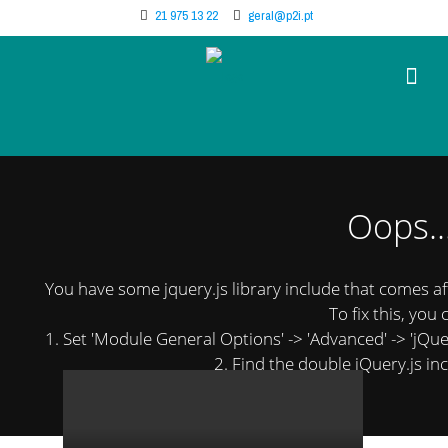
21 975 13 22
geral@p2i.pt
Oops..
You have some jquery.js library include that comes afte
To fix this, you 
1. Set 'Module General Options' -> 'Advanced' -> 'jQuery
2. Find the double jQuery.js inc