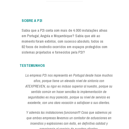
SOBRE A P2I
Sabia que a P2i conta com mais de 4.000 instalações ativas
em Portugal, Angola e Moçambique? Sabia que até ao
momento foram extintos, com sucesso absoluto, todos os
82 focos de incêndio ocorridos em espaços protegidos com
sistemas projetados e fornecidos pela P2i?
TESTEMUNHOS
La empresa P2i nos representa en Portugal desde hace muchos
años, porque tiene un elevado nivel de sintonía con
ATEXPREVEN, su rigor es incluso superior al nuestro, porque su
sentido común en hacer sencillas la implementación de
seguridades es muy parecido, porque su nivel de servicio es
excelente, con una clara vocación a satisfacer a sus clientes.
Y además las instalaciones funcionan!!! Cosa que sabemos ya
que ambas empresas llevamos un contador de actuaciones en
incendios y explosiones con éxito, en definitiva calidad y
experiencia al servicio de nuestros clientes.