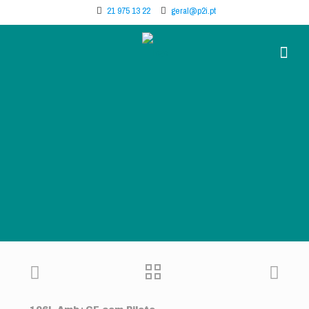
21 975 13 22
geral@p2i.pt