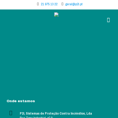
21 975 13 22
geral@p2i.pt
Onde estamos
P2i, Sistemas de Proteção Contra Incêndios, Lda
Rua Zona Industrial, nº 9