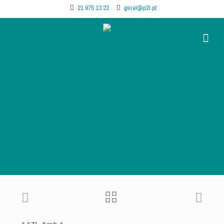
21 975 13 22
geral@p2i.pt