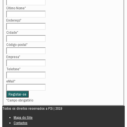
Último Nome
*
Endereço
*
Cidade
*
Código-postal
*
Empresa
*
Telefone
*
eMail
*
*
Campo obrigatório
Todos os direitos reservados a P2i | 2019
Mapa do Site
Contactos