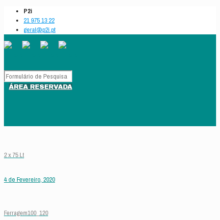
P2i
21 975 13 22
geral@p2i.pt
ÁREA RESERVADA
2 x 75 Lt
4 de Fevereiro, 2020
Ferragem100_120