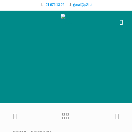
21 975 13 22
geral@p2i.pt