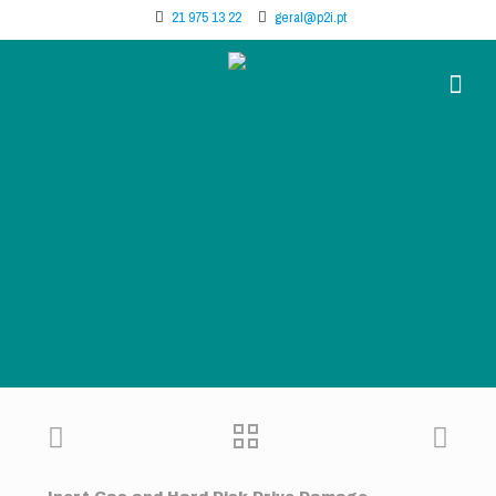
21 975 13 22
geral@p2i.pt