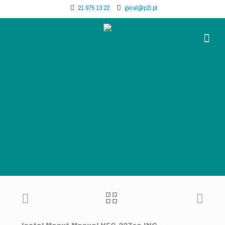
21 975 13 22
geral@p2i.pt