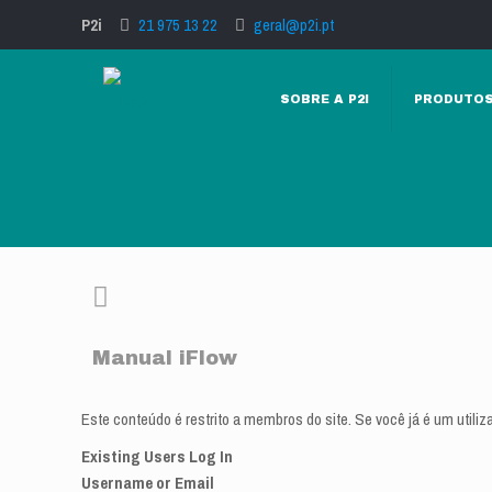
P2i
21 975 13 22
geral@p2i.pt
SOBRE A P2I
PRODUTO
Manual iFlow
Este conteúdo é restrito a membros do site. Se você já é um utiliz
Existing Users Log In
Username or Email