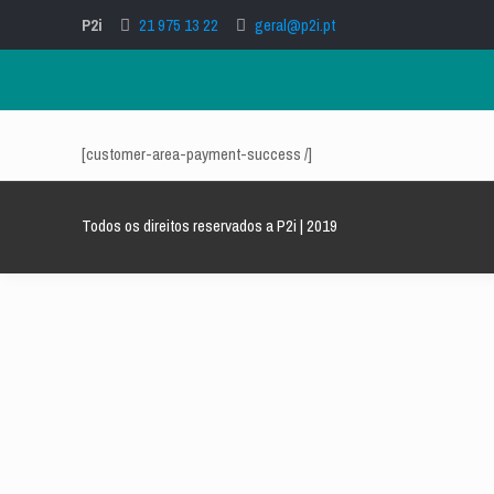
P2i
21 975 13 22
geral@p2i.pt
[customer-area-payment-success /]
Todos os direitos reservados a P2i | 2019