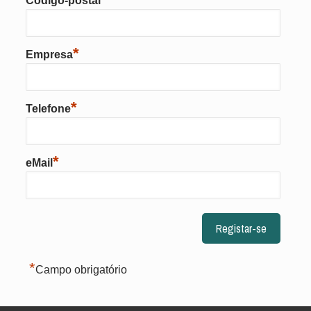
Código-postal
*
Empresa
*
Telefone
*
eMail
*
Campo obrigatório