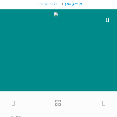
21 975 13 22
geral@p2i.pt